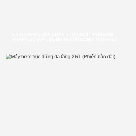
HỆ THỐNG CHỮA CHÁY TRỌN GÓI – PHƯƠNG
PHÁP OSC (XÂY DỰNG NGOÀI CÔNG TRƯỜNG)