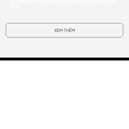
MÁY BƠM TRỤC ĐỨNG ĐA TẦNG XRL (PHIÊN BẢN
DÀI)
XEM THÊM