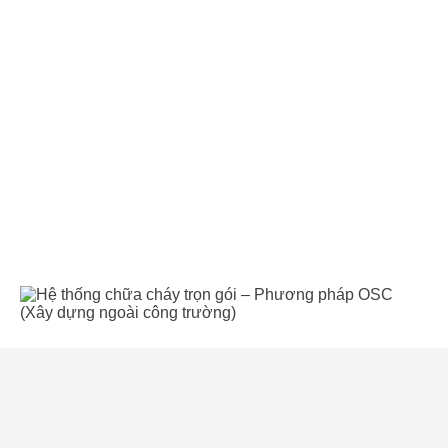
MÁY BƠM ĐA TẦNG TRỤC ĐỨNG XRL (PHIÊN BẢN
NGẮN)