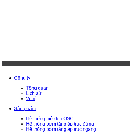
Công ty
Tổng quan
Lịch sử
Vị trí
Sản phẩm
Hệ thống mô-đun OSC
Hệ thống bơm tăng áp trục đứng
Hệ thống bơm tăng áp trục ngang