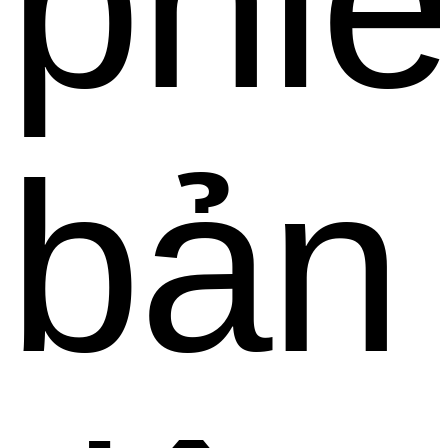
phi
bản