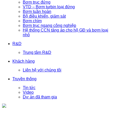
Bơm trục đứng
VTD – Bơm turbin loại đứng
Bơm tuần hoàn
Bộ điều khiển, giám sát
Bơm chìm
Bơm trục ngang công nghiệp
Hệ thống CCN tăng áp cho hộ GĐ và bơm loại
nhỏ
R&D
Trung tâm R&D
Khách hàng
Liên hệ với chúng tôi
Truyền thông
Tin tức
Video
Dự án đã tham gia