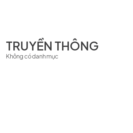
TIẾNG VIỆT
TRUYỀN THÔNG
Không có danh mục