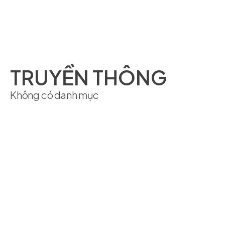
TIẾNG VIỆT
TRUYỀN THÔNG
Không có danh mục